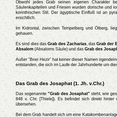
Obwohl jedes Grab seinen eigenen Charakter besit
Säulenkapitellen und Friesen wurden dorische und i
korinthischen Stil. Der ägyptische Einfluß ist an 
ersichtlich.
Im Kidrontal, zwischen Tempelberg und Ölberg, lie
gehauen.
Es sind dies das
Grab des Zacharias
, das
Grab der B
Absalom
(Absaloms Säule) und das
Grab des Josap
Außer "Bnei Hezir" hat keiner dieser Namen irgendein
entstanden, die sich im Laufe der Jahrhunderte um d
Das Grab des Josaphat (1. Jh. v.Chr.)
Das sogenannte
"Grab des Josaphat"
steht, wie ges
848 v. Chr. [Thiele]). Es befindet sich direkt hin
übersehen.
Bei dem Grab handelt sich um eine Katakombenanlage