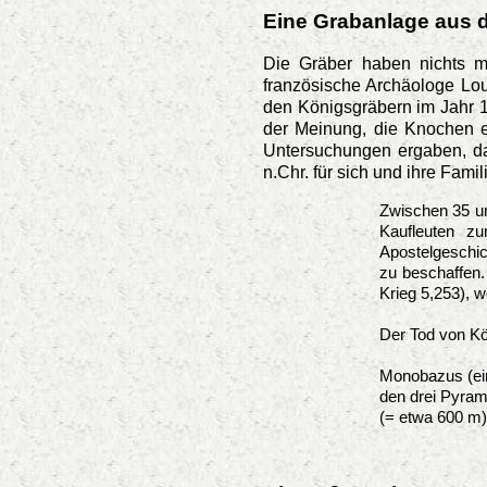
Eine Grabanlage aus d
Die Gräber haben nichts mi
französische Archäologe Lou
den Königsgräbern im Jahr 18
der Meinung, die Knochen e
Untersuchungen ergaben, d
n.Chr. für sich und ihre Famil
Zwischen 35 un
Kaufleuten z
Apostelgeschic
zu beschaffen.
Krieg 5,253), 
Der Tod von Kön
Monobazus (ein
den drei Pyrami
(= etwa 600 m) 