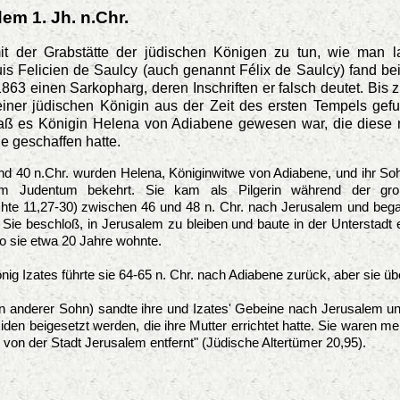
em 1. Jh. n.Chr.
t der Grabstätte der jüdischen Königen zu tun, wie man la
is Felicien de Saulcy (auch genannt Félix de Saulcy) fand be
63 einen Sarkopharg, deren Inschriften er falsch deutet. Bis z
iner jüdischen Königin aus der Zeit des ersten Tempels gef
aß es Königin Helena von Adiabene gewesen war, die diese 
ie geschaffen hatte.
d 40 n.Chr. wurden Helena, Königinwitwe von Adiabene, und ihr Soh
um Judentum bekehrt. Sie kam als Pilgerin während der gro
hte 11,27-30) zwischen 46 und 48 n. Chr. nach Jerusalem und began
 Sie beschloß, in Jerusalem zu bleiben und baute in der Unterstadt 
wo sie etwa 20 Jahre wohnte.
ig Izates führte sie 64-65 n. Chr. nach Adiabene zurück, aber sie übe
 anderer Sohn) sandte ihre und Izates' Gebeine nach Jerusalem und 
den beigesetzt werden, die ihre Mutter errichtet hatte. Sie waren me
von der Stadt Jerusalem entfernt" (Jüdische Altertümer 20,95).