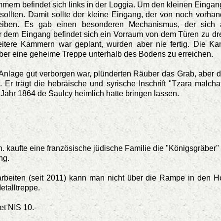
rn befindet sich links in der Loggia. Um den kleinen Eingang 
ollten. Damit sollte der kleine Eingang, der von noch vorha
leiben. Es gab einen besonderen Mechanismus, der sich a
er dem Eingang befindet sich ein Vorraum von dem Türen zu d
itere Kammern war geplant, wurden aber nie fertig. Die K
 über eine geheime Treppe unterhalb des Bodens zu erreichen.
nlage gut verborgen war, plünderten Räuber das Grab, aber d
. Er trägt die hebräische und syrische Inschrift "Tzara malcha
Jahr 1864 de Saulcy heimlich hatte bringen lassen.
h. kaufte eine französische jüdische Familie die "Königsgräber"
ng.
beiten (seit 2011) kann man nicht über die Rampe in den Ho
etalltreppe.
tet NIS 10.-