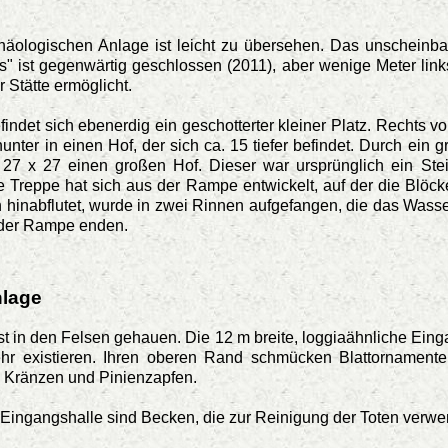
äologischen Anlage ist leicht zu übersehen. Das unscheinbar
s" ist gegenwärtig geschlossen (2011), aber wenige Meter link
 Stätte ermöglicht.
ndet sich ebenerdig ein geschotterter kleiner Platz. Rechts vo
nter in einen Hof, der sich ca. 15 tiefer befindet. Durch ein 
a. 27 x 27 einen großen Hof. Dieser war ursprünglich ein S
ge Treppe hat sich aus der Rampe entwickelt, auf der die Blöc
 hinabflutet, wurde in zwei Rinnen aufgefangen, die das Wasser 
 der Rampe enden.
nlage
st in den Felsen gehauen. Die 12 m breite, loggiaähnliche Ein
mehr existieren. Ihren oberen Rand schmücken Blattornamente
, Kränzen und Pinienzapfen.
 Eingangshalle sind Becken, die zur Reinigung der Toten verw