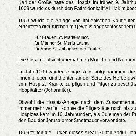
Karl der Große hatte das Hospiz im frühen 9. Jahrh
1009 wurde es durch den Fatimidenkalif Al-Hakim besch
1063 wurde die Anlage von italienischen Kaufleute
errichteten drei Kirchen mit jeweils angeschlossenem 
Für Frauen St. Maria-Minor,
für Männer St. Maria-Latina,
für Arme St. Johannes der Täufer.
Die Gesamtaufsicht übernahmen Mönche und Nonnen d
Im Jahr 1099 wurden einige Ritter aufgenommen, die
ihnen blieben und dienten an der Seite des Herbergsva
vom Hospital Kranke zu pflgen und Pilger zu beschütze
Hospitaliter (Johanniter).
Obwohl die Hospiz-Anlage nach dem Zusammenbruch
immer mehr verfiel, konnte die Pilgerstätte noch bis
Hospizes kam im 16. Jahrhundert, als Suleiman der Pr
den Bau der Jerusalemer Stadtmauer verwendete.
1869 teilten die Türken dieses Areal. Sultan Abdul Ham