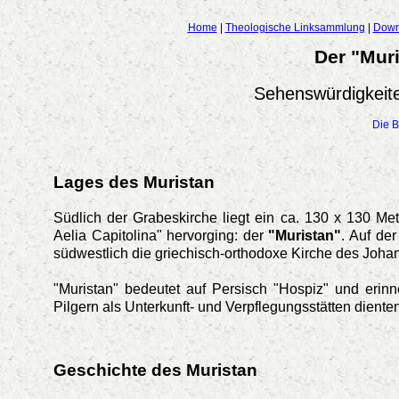
Home
|
Theologische Linksammlung
|
Down
Der "Mur
Sehenswürdigkeite
Die B
Lages des Muristan
Südlich der Grabeskirche liegt ein ca. 130 x 130 Me
Aelia Capitolina" hervorging: der
"Muristan"
. Auf de
südwestlich die griechisch-orthodoxe Kirche des Joha
"Muristan" bedeutet auf Persisch "Hospiz" und erin
Pilgern als Unterkunft- und Verpflegungsstätten dienten
Geschichte des Muristan