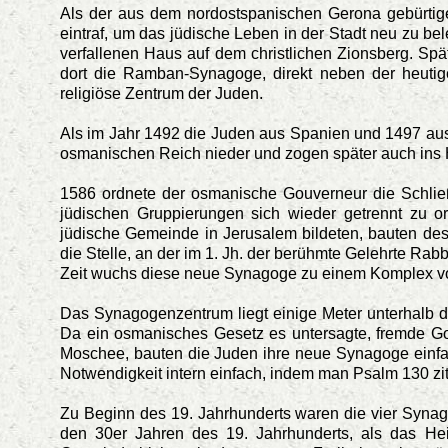
Als der aus dem nordostspanischen Gerona gebürti
eintraf, um das jüdische Leben in der Stadt neu zu b
verfallenen Haus auf dem christlichen Zionsberg.
Spät
dort die Ramban-Synagoge, direkt neben der heuti
religiöse Zentrum der Juden.
Als im Jahr 1492 die Juden aus Spanien und 1497 aus 
osmanischen Reich nieder und zogen später auch ins 
1586 ordnete der osmanische Gouverneur die Schl
jüdischen Gruppierungen sich wieder getrennt zu or
jüdische Gemeinde in Jerusalem bildeten,
bauten desh
die Stelle, an der im 1. Jh. der berühmte Gelehrte Rab
Zeit wuchs diese neue Synagoge zu einem Komplex v
Das Synagogenzentrum liegt einige Meter unterhalb de
Da ein osmanisches Gesetz es untersagte, fremde Go
Moschee, bauten die Juden ihre neue Synagoge einfa
Notwendigkeit intern einfach, indem man Psalm 130 zitier
Zu Beginn des 19. Jahrhunderts waren die vier Synago
den 30er Jahren des 19. Jahrhunderts, als das Hei